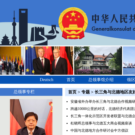
Deutsch
首页
总领事馆介绍
领
总领事专栏
首页
>
专题
>
长三角与北德地区友
安徽省外办举办长三角与北德合作视频
跨越10000公里的对话，北德经济代表
长三角一体化示范区开发者联盟与北德
杜晓晖总领事与北德五大商会视频座谈
中国与北德地方合作研讨会中方倡议