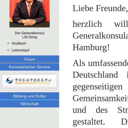
Liebe Freunde,
herzlich w
Generalkons
Der Generalkonsul
LIN Dong
Grußwort
Hamburg!
Lebenslauf
Visum
Als umfassende
Konsularischer Service
Deutschland 
gegenseiti
Gemeinsamkeit
Bildung und Kultur
Wirtschaft
und des Str
gestaltet. 