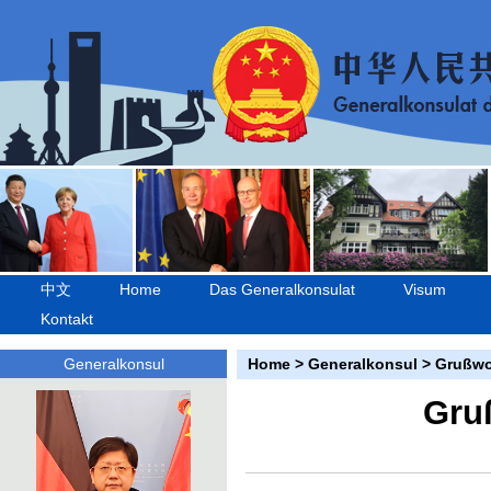
中文
Home
Das Generalkonsulat
Visum
Kontakt
Generalkonsul
Home
>
Generalkonsul
>
Grußwo
Gru