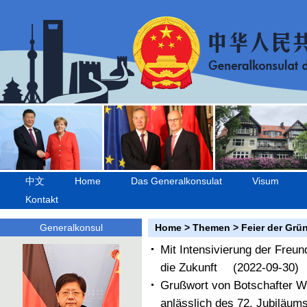
中文
Home
Das Generalkonsulat
Visum
Kontakt
Generalkonsul
Home
>
Themen
>
Feier der Grü
Mit Intensivierung der Fre
die Zukunft
(2022-09-30)
Grußwort von Botschafter Wu
anlässlich des 72. Jubiläum