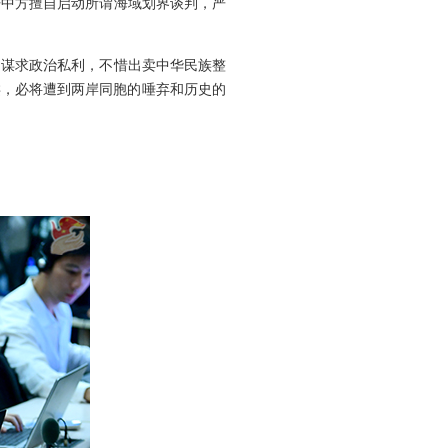
开中方擅自启动所谓海域划界谈判，严
了谋求政治私利，不惜出卖中华民族整
类，必将遭到两岸同胞的唾弃和历史的