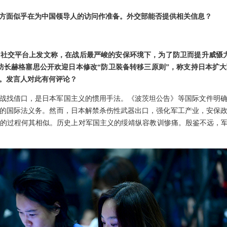
方面似乎在为中国领导人的访问作准备。外交部能否提供相关信息？
社交平台上发文称，在战后最严峻的安保环境下，为了防卫而提升威慑
防长赫格塞思公开欢迎日本修改“防卫装备转移三原则”，称支持日本扩
。发言人对此有何评论？
战找借口，是日本军国主义的惯用手法。《波茨坦公告》等国际文件明
的国际法义务。然而，日本解禁杀伤性武器出口，强化军工产业，安保
的过程何其相似。历史上对军国主义的绥靖纵容教训惨痛。殷鉴不远，军