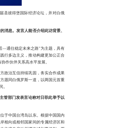
九届圣彼得堡国际经济论坛，并对白俄
斯的消息。发言人能否介绍此访背景、
话—通往稳定未来之路”为主题，具有
，践行多边主义，推动构建更加公正合
略协作伙伴关系高水平发展。
双方政治互信持续巩固，务实合作成果
中方愿同白俄罗斯一道，以两国元首重
民。
事主管部门发表言论称对日菲此举予以
域位于中国台湾岛以东。根据中国国内
海岸相向或相邻国家间的专属经济区和