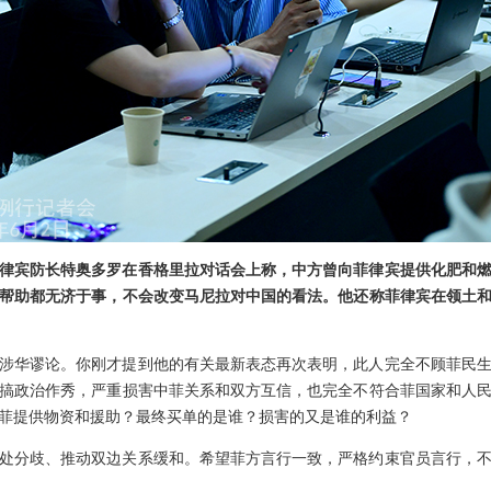
律宾防长特奥多罗在香格里拉对话会上称，中方曾向菲律宾提供化肥和
帮助都无济于事，不会改变马尼拉对中国的看法。他还称菲律宾在领土
涉华谬论。你刚才提到他的有关最新表态再次表明，此人完全不顾菲民
搞政治作秀，严重损害中菲关系和双方互信，也完全不符合菲国家和人
菲提供物资和援助？最终买单的是谁？损害的又是谁的利益？
处分歧、推动双边关系缓和。希望菲方言行一致，严格约束官员言行，