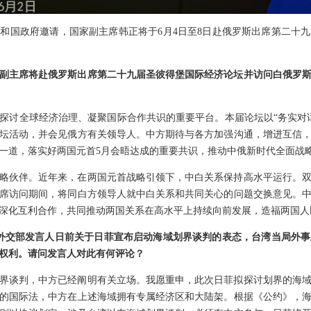
和国政府邀请，国家副主席韩正将于6月4日至8日赴俄罗斯出席第二十
副主席将赴俄罗斯出席第二十九届圣彼得堡国际经济论坛并访问白俄罗
探讨全球经济治理、凝聚国际合作共识的重要平台。本届论坛以“务实对
坛活动，并会见俄方有关领导人。中方期待与各方加强沟通，增进互信
一道，落实好两国元首5月会晤达成的重要共识，推动中俄新时代全面战
略伙伴。近年来，在两国元首战略引领下，中白关系保持高水平运行。
席访问期间，将同白方领导人就中白关系和共同关心的问题交换意见。
深化互利合作，共同推动两国关系在高水平上持续向前发展，造福两国人
对外交部发言人日前关于日菲宣布启动海域划界谈判的表态，台湾当局外
权利。请问发言人对此有何评论？
界谈判，中方已经阐明有关立场。我愿重申，此次日菲拟探讨划界的海
的国际法，中方在上述海域拥有专属经济区和大陆架。根据《公约》，