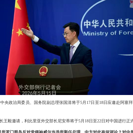
中央政治局委员、国务院副总理张国清将于5月17日至18日应邀赴阿塞
长王毅邀请，利比里亚外交部长尼安蒂将于5月18日至22日对中国进行正
5日所罗门群岛反对党领袖威尔当选所新任总理。中方对此有何评论？对中