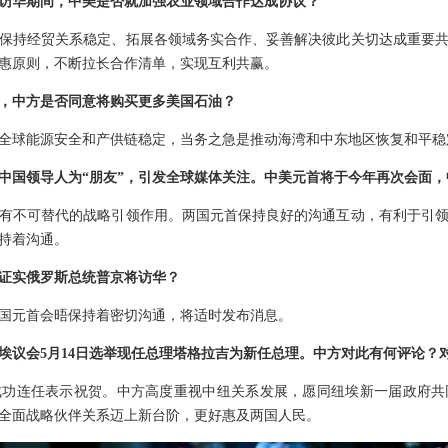
访华期间，中美是否就加强农业领域合作达成协议？
保持经贸关系稳定、拓展各领域务实合作、妥善解决彼此关切达成重要
惠原则，不断拉长合作清单，实现互利共赢。
，中方是否同意将购买更多美国石油？
全球能源安全和产供链稳定，当务之急是推动海湾和中东地区恢复和平稳
中国领导人为“朋友”，引发全球媒体关注。中美元首将于今年再次会面
有不可替代的战略引领作用。两国元首保持良好的沟通互动，有利于引
持着沟通。
证实俄罗斯总统普京将访华？
国元首会晤保持着密切沟通，将适时发布消息。
埃议会5月14日选举现任总理塔格拉吉为新任总理。中方对此有何评论？
成功连任表示祝贺。中方高度重视中纽关系发展，愿同纽埃新一届政府共
全面战略伙伴关系迈上新台阶，更好惠及两国人民。