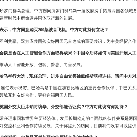
所罗门群岛总理。中方愿同所罗门群岛新一届政府携手拓展两国各领域
建新时代中所命运共同体取得新的进展。
表示，中方同意购买200架波音飞机。中方对此持何立场？
互利共赢。双方应共同落实好两国元首达成的重要共识，为中美经贸合作
会谈是否在人工智能合作方面取得成果？中国今后将如何同美国开展人工
推动人工智能开放、包容、普惠、向善发展。
哈马举行大选，现任总理、进步自由党领袖戴维斯获得连任。请问中方对
功连任表示祝贺。巴哈马是中国在加勒比地区的重要合作伙伴，中巴关系
领域互利友好合作，更好造福两国人民。
英国外交大臣库珀将访华。外交部能否证实？中方对此访有何期待？
常任理事国和世界主要经济体，发展长期稳定的全面战略伙伴关系是两
好交流和互利合作持续发展。关于你提到的访问，目前我们没有可以提供