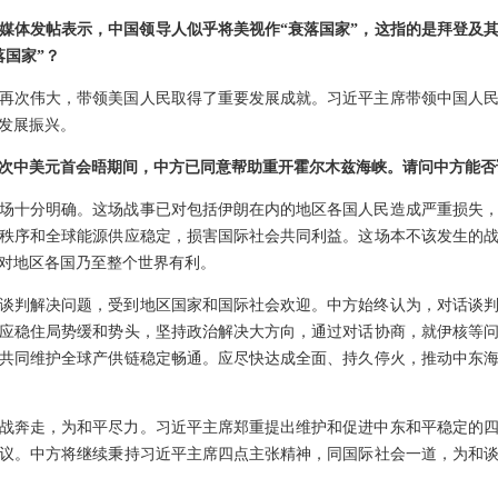
媒体发帖表示，中国领导人似乎将美视作“衰落国家”，这指的是拜登及
落国家”？
再次伟大，带领美国人民取得了重要发展成就。习近平主席带领中国人
发展振兴。
次中美元首会晤期间，中方已同意帮助重开霍尔木兹海峡。请问中方能否
场十分明确。这场战事已对包括伊朗在内的地区各国人民造成严重损失
秩序和全球能源供应稳定，损害国际社会共同利益。这场本不该发生的
对地区各国乃至整个世界有利。
谈判解决问题，受到地区国家和国际社会欢迎。中方始终认为，对话谈
应稳住局势缓和势头，坚持政治解决大方向，通过对话协商，就伊核等
共同维护全球产供链稳定畅通。应尽快达成全面、持久停火，推动中东
战奔走，为和平尽力。习近平主席郑重提出维护和促进中东和平稳定的
议。中方将继续秉持习近平主席四点主张精神，同国际社会一道，为和