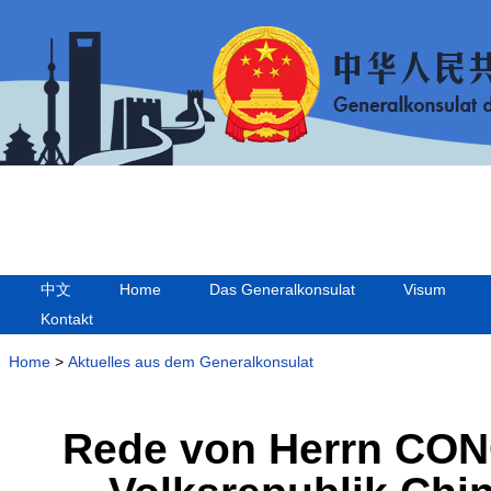
中文
Home
Das Generalkonsulat
Visum
Kontakt
Home
>
Aktuelles aus dem Generalkonsulat
Rede von Herrn CON